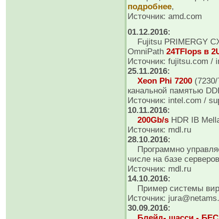
подробнее
,
Источник: amd.com
01.12.2016:
Fujitsu PRIMERGY CX60
OmniPath
24TFlops в 2
Источник: fujitsu.com / 
25.11.2016:
Xeon Phi 7200
(7230/
канальной памятью DD
Источник: intel.com / s
10.11.2016:
200Gb/s
HDR IB Mell
Источник: mdl.ru
28.10.2016:
Программно управляе
числе на базе серверов
Источник: mdl.ru
14.10.2016:
Пример системы вир
Источник: jura@netams
30.09.2016:
Блейд- шасси - Б