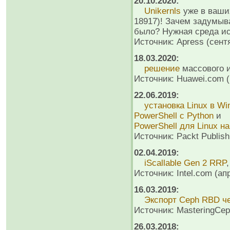
20.10.2020:
Unikernls
уже в ваших
18917)! Зачем задумыв
было? Нужная среда ис
Источник: Apress (сент
18.03.2020:
решение
массового и
Источник: Huawei.com (
22.06.2019:
установка Linux в W
PowerShell с Python
и
PowerShell для Linux н
Источник: Packt Publish
02.04.2019:
iScallable Gen 2 RRP
Источник: Intel.com (ап
16.03.2019:
Экспорт Ceph RBD че
Источник: MasteringCep
26.03.2018: