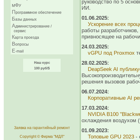
руководство по 5 осно
Ф
М
У
ИИ.
П
рограммное обеспечение
01.06.2025:
Б
азы данных
Ускорение всех проц
А
дминистрирование /
работы разработчиков,
сервис
привносящее на рабоч
К
арта проезда
В
опросы
24.03.2025:
E
-mail
vGPU под Proxmox
т
28.02.2025:
Наш курс
100 руб/$
DeapSeek AI публикуе
Высокопроизводительн
решения вызовов рабоч
06.07.2024:
Корпоративные AI р
17.03.2024:
NVIDIA B100 "Blackwe
охлаждения воздухом (у
Заявка на гарантийный ремонт
01.09.2023:
Топовые GPU 2023
- 
Copyright © Фирма "МДЛ"