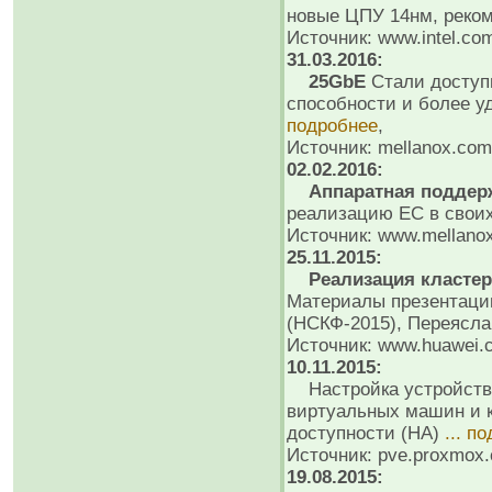
новые ЦПУ 14нм, реко
Источник: www.intel.co
31.03.2016:
25GbE
Стали доступ
способности и более 
подробнее
,
Источник: mellanox.com,
02.02.2016:
Аппаратная поддерж
реализацию EC в свои
Источник: www.mellano
25.11.2015:
Реализация кластер
Материалы презентаци
(НСКФ-2015), Переясла
Источник: www.huawei.
10.11.2015:
Настройка устройств 
виртуальных машин и к
доступности (HA)
... п
Источник: pve.proxmox.
19.08.2015: