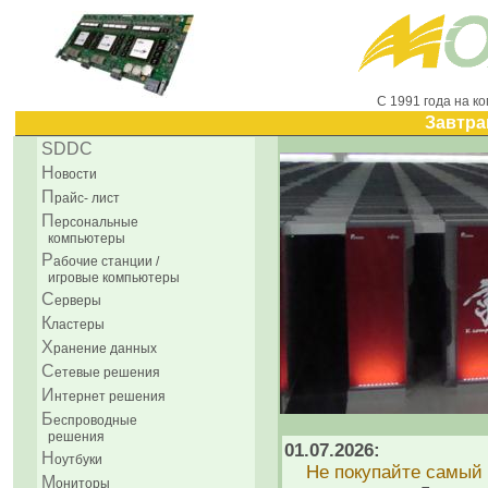
С 1991 года на к
Завтра
SDDC
Н
овости
П
райс- лист
П
ерсональные
компьютеры
Р
абочие станции /
игровые компьютеры
С
ерверы
К
ластеры
Х
ранение данных
С
етевые решения
И
нтернет решения
Б
еспроводные
решения
01.07.2026:
H
оутбуки
Не покупайте самый 
М
ониторы