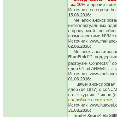
- за 10%
и прочие пром
Источник: enterprise.hu
15.06.2016:
Mellanox анонсиров
интеллектуальных адапт
с пропускной способно
возможностями NVMe ov
Источник: www.mellano
02.06.2016:
Mellanox анонсировал
BlueField™
, поддержи
®
разгрузки ConnectX
со
ядер 64-bit ARMv8:
... 
Источник: www.mellano
01.06.2016:
Huawei анонсировал 
ядер (64 ЦПУ) с ccNU
на экскурсию 7 июня (в
подробнее о системе
,
Источник: www.huawei.
31.03.2016:
Intel® Xeon® E5-260