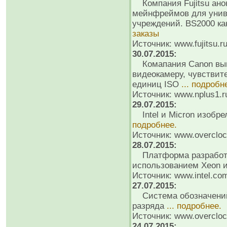
Компания Fujitsu ано
мейнфреймов для унив
учреждений. BS2000 как
заказы
Источник: www.fujitsu.r
30.07.2015:
Комапания Canon вып
видеокамеру, чувствите
единиц ISO
... подробн
Источник: www.nplus1.r
29.07.2015:
Intel и Micron изобре
подробнее.
Источник: www.overcloc
28.07.2015:
Платформа разработчи
использованием Xeon 
Источник: www.intel.co
27.07.2015:
Система обозначений 
разряда
... подробнее.
Источник: www.overcloc
24.07.2015: