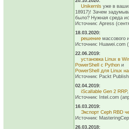
20.10.2020:
Unikernls
уже в ваших
18917)! Зачем задумыв
было? Нужная среда ис
Источник: Apress (сент
18.03.2020:
решение
массового и
Источник: Huawei.com (
22.06.2019:
установка Linux в W
PowerShell с Python
и
PowerShell для Linux н
Источник: Packt Publish
02.04.2019:
iScallable Gen 2 RRP
Источник: Intel.com (ап
16.03.2019:
Экспорт Ceph RBD че
Источник: MasteringCep
26.03.2018: