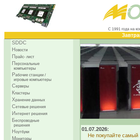
С 1991 года на к
Завтра
SDDC
Н
овости
П
райс- лист
П
ерсональные
компьютеры
Р
абочие станции /
игровые компьютеры
С
ерверы
К
ластеры
Х
ранение данных
С
етевые решения
И
нтернет решения
Б
еспроводные
решения
01.07.2026:
H
оутбуки
Не покупайте самый 
М
ониторы