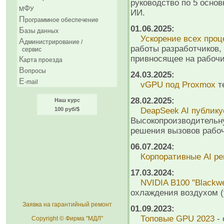
руководство по 5 осно
Ф
М
У
ИИ.
П
рограммное обеспечение
01.06.2025:
Б
азы данных
Ускорение всех проц
А
дминистрирование /
работы разработчиков,
сервис
привносящее на рабоч
К
арта проезда
В
опросы
24.03.2025:
E
-mail
vGPU под Proxmox
т
28.02.2025:
Наш курс
100 руб/$
DeapSeek AI публикуе
Высокопроизводительн
решения вызовов рабоч
06.07.2024:
Корпоративные AI р
17.03.2024:
NVIDIA B100 "Blackwe
охлаждения воздухом (у
Заявка на гарантийный ремонт
01.09.2023:
Топовые GPU 2023
- 
Copyright © Фирма "МДЛ"