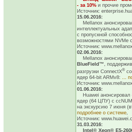
- за 10%
и прочие пром
Источник: enterprise.hu
15.06.2016:
Mellanox анонсиров
интеллектуальных адапт
с пропускной способно
возможностями NVMe ov
Источник: www.mellano
02.06.2016:
Mellanox анонсировал
BlueField™
, поддержи
®
разгрузки ConnectX
со
ядер 64-bit ARMv8:
... 
Источник: www.mellano
01.06.2016:
Huawei анонсировал 
ядер (64 ЦПУ) с ccNU
на экскурсию 7 июня (в
подробнее о системе
,
Источник: www.huawei.
31.03.2016:
Intel® Xeon® E5-260