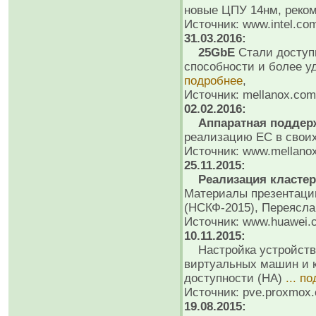
новые ЦПУ 14нм, реко
Источник: www.intel.co
31.03.2016:
25GbE
Стали доступ
способности и более 
подробнее
,
Источник: mellanox.com,
02.02.2016:
Аппаратная поддерж
реализацию EC в свои
Источник: www.mellano
25.11.2015:
Реализация кластер
Материалы презентаци
(НСКФ-2015), Переясла
Источник: www.huawei.
10.11.2015:
Настройка устройств 
виртуальных машин и к
доступности (HA)
... п
Источник: pve.proxmox.
19.08.2015: