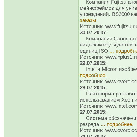
Компания Fujitsu ано
мейнфреймов для унив
учреждений. BS2000 как
заказы
Источник: www.fujitsu.r
30.07.2015:
Комапания Canon вып
видеокамеру, чувствите
единиц ISO
... подробн
Источник: www.nplus1.r
29.07.2015:
Intel и Micron изобре
подробнее.
Источник: www.overcloc
28.07.2015:
Платформа разработчи
использованием Xeon 
Источник: www.intel.co
27.07.2015:
Система обозначений 
разряда
... подробнее.
Источник: www.overcloc
24.07.2015: