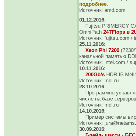
подробнее
,
Источник: amd.com
01.12.2016:
Fujitsu PRIMERGY CX60
OmniPath
24TFlops в 2
Источник: fujitsu.com / 
25.11.2016:
Xeon Phi 7200
(7230/
канальной памятью DD
Источник: intel.com / s
10.11.2016:
200Gb/s
HDR IB Mell
Источник: mdl.ru
28.10.2016:
Программно управляе
числе на базе серверов
Источник: mdl.ru
14.10.2016:
Пример системы вир
Источник: jura@netams
30.09.2016:
Блейд- шасси - Б